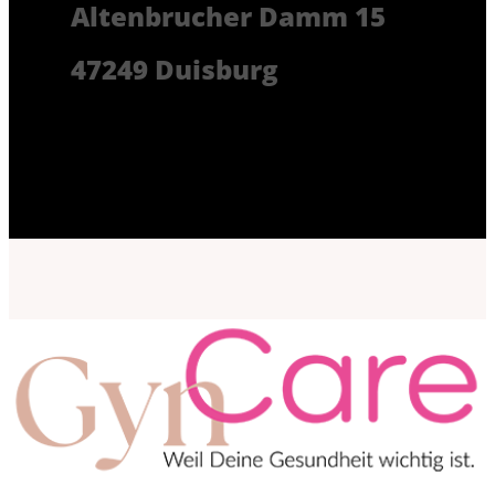
Altenbrucher Damm 15
47249 Duisburg