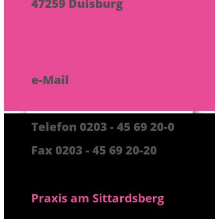
47259 Duisburg
Kontakt
e-Mail
HALLO@GYNCARE.DE
Telefon 0203 - 45 69 20-0
Fax 0203 - 45 69 20-20
Praxis am Sittardsberg